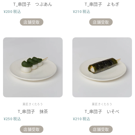
T_串団子 つぶあん
T_串団子 よもぎ
¥200 税込
¥210 税込
店舗受取
店舗受取
販売業者
販売業者
菓匠きくたろう
菓匠きくたろう
T_串団子 抹茶
T_串団子 いそべ
¥250 税込
¥210 税込
店舗受取
店舗受取