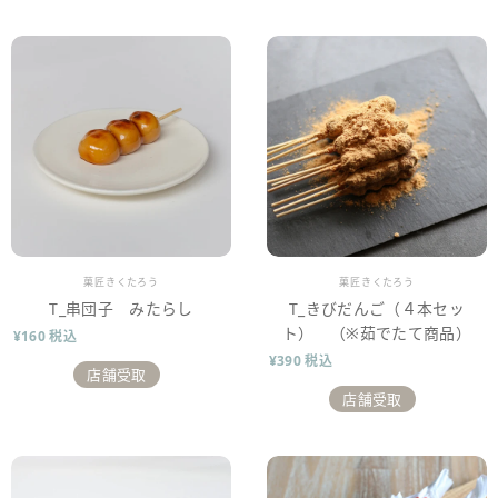
販売業者
販売業者
菓匠きくたろう
菓匠きくたろう
T_串団子 みたらし
T_きびだんご（４本セッ
ト） （※茹でたて商品）
¥160 税込
¥390 税込
店舗受取
店舗受取