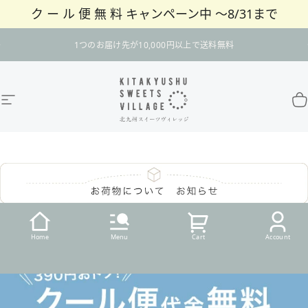
ク ー ル 便 無 料 キャンペーン中 〜8/31まで
コンテンツへスキップ
スライドショーを一時停止
1つのお届け先が10,000円以上で送料無料
サイトナビゲーション
北九州スイーツヴィレッジ / 公式オンラインショ
カ
Home
Menu
Cart
Account