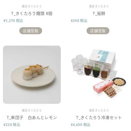
販売業者
販売業者
菓匠きくたろう
菓匠きくたろう
T_きくたろう饅頭 8個
T_桜餅
¥1,270 税込
¥240 税込
店舗受取
店舗受取
販売業者
販売業者
菓匠きくたろう
菓匠きくたろう
T_串団子 白あんとレモン
T_きくたろう冷凍セット
¥220 税込
¥4,650 税込