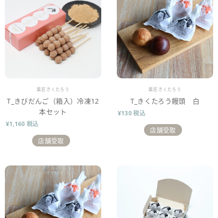
販売業者
販売業者
菓匠きくたろう
菓匠きくたろう
T_きびだんご（箱入）冷凍12
T_きくたろう饅頭 白
本セット
¥130 税込
¥1,160 税込
店舗受取
店舗受取