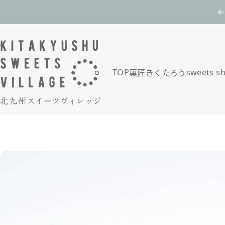
コンテンツへスキップ
TOP
sweets s
菓匠きくたろう
北九州スイーツヴィレッジ / 公式オンラインショップ