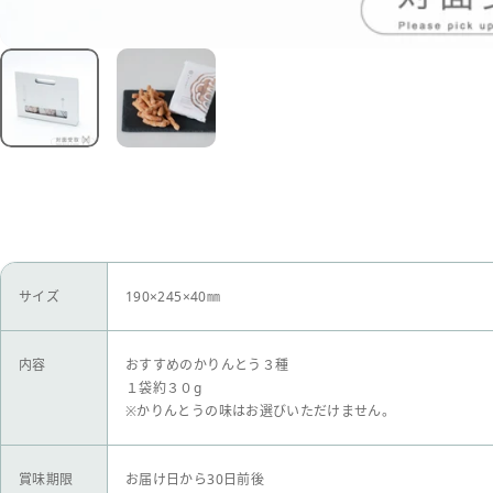
サイズ
190×245×40㎜
内容
おすすめのかりんとう３種
１袋約３０g
※かりんとうの味はお選びいただけません。
賞味期限
お届け日から30日前後