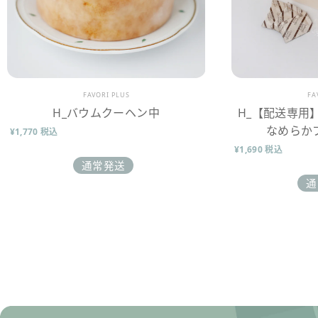
販売業者
販
FAVORI PLUS
FA
H_バウムクーヘン中
H_【配送専用
なめらか
¥1,770 税込
¥1,690 税込
通常発送
通