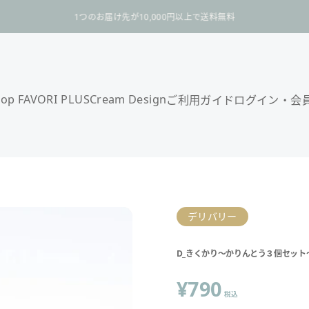
スライドショーを一時停止
1つのお届け先が10,000円以上で送料無料
hop FAVORI PLUS
Cream Design
ご利用ガイド
ログイン・会
デリバリー
D_きくかり～かりんとう３個セット
¥790
税込