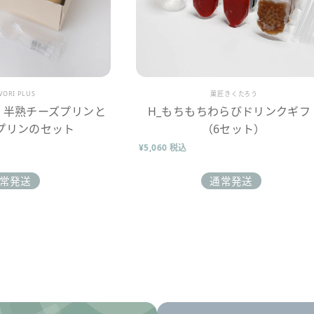
売業者
販売業者
VORI PLUS
菓匠きくたろう
】半熟チーズプリンと
H_もちもちわらびドリンクギフ
プリンのセット
（6セット）
¥5,060 税込
常発送
通常発送