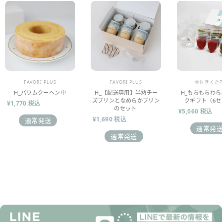
販売業者
販売業者
販売業者
FAVORI PLUS
FAVORI PLUS
菓匠きくた
H_バウムクーヘン中
H_【配送専用】半熟チー
H_もちもちわ
ズプリンとなめらかプリン
クギフト（6セ
¥1,770 税込
のセット
¥5,060 税込
¥1,690 税込
通常発送
通常発
通常発送