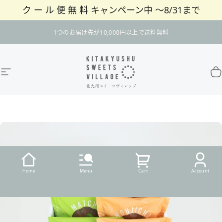
ク ー ル 便 無 料 キャンペーン中 〜8/31まで
コンテンツへスキップ
スライドショーを一時停止
1つのお届け先が10,000円以上で送料無料
サイトナビゲーション
北九州スイーツヴィレッジ / 公式オンラインショ
カ
Home
Menu
Cart
Account