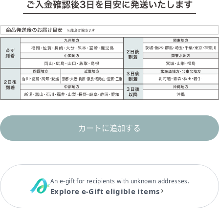
カートに追加する
An e-gift for recipients with unknown addresses.
Explore e-Gift eligible items