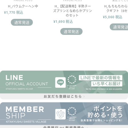
FAVORI PLUS
FAVORI PLUS
菓匠きくた
H_バウムクーヘン中
H_【配送専用】半熟チー
H_もちもちわ
ズプリンとなめらかプリン
クギフト（6セ
¥1,770 税込
のセット
¥5,060 税込
¥1,690 税込
通常発送
通常発
通常発送