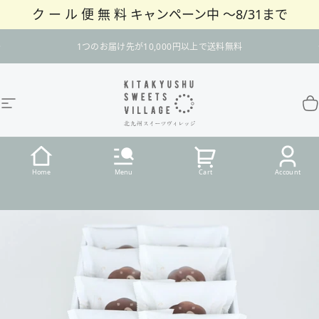
ク ー ル 便 無 料 キャンペーン中 〜8/31まで
コンテンツへスキップ
スライドショーを一時停止
1つのお届け先が10,000円以上で送料無料
サイトナビゲーション
北九州スイーツヴィレッジ / 公式オンラインショ
カ
Home
Menu
Cart
Account