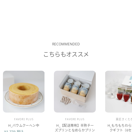
RECOMMENDED
こちらもオススメ
販売業者
販売業者
販売業者
FAVORI PLUS
FAVORI PLUS
菓匠きくた
H_バウムクーヘン中
H_【配送専用】半熟チー
H_もちもちわ
ズプリンとなめらかプリン
クギフト（6セ
¥1,770 税込