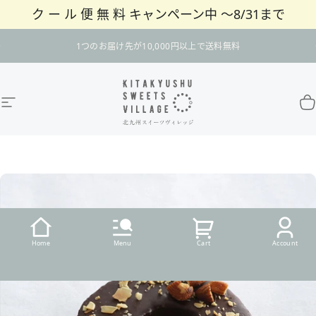
ク ー ル 便 無 料 キャンペーン中 〜8/31まで
コンテンツへスキップ
スライドショーを一時停止
1つのお届け先が10,000円以上で送料無料
サイトナビゲーション
北九州スイーツヴィレッジ / 公式オンラインショ
カ
Home
Menu
Cart
Account