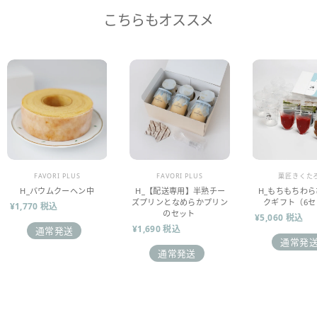
こちらもオススメ
販売業者
販売業者
販売業者
FAVORI PLUS
FAVORI PLUS
菓匠きくた
H_バウムクーヘン中
H_【配送専用】半熟チー
H_もちもちわ
ズプリンとなめらかプリン
クギフト（6セ
¥1,770 税込
のセット
¥5,060 税込
¥1,690 税込
通常発送
通常発
通常発送