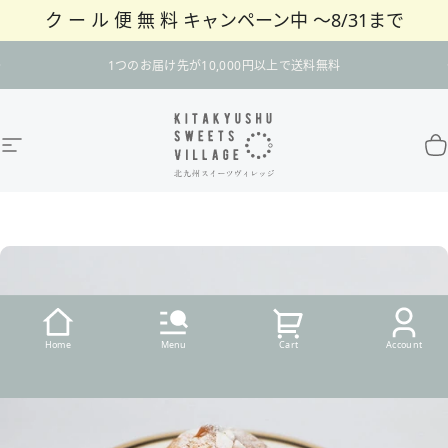
ク ー ル 便 無 料 キャンペーン中 〜8/31まで
コンテンツへスキップ
スライドショーを一時停止
1つのお届け先が10,000円以上で送料無料
サイトナビゲーション
北九州スイーツヴィレッジ / 公式オンラインショ
カ
Home
Menu
Cart
Account