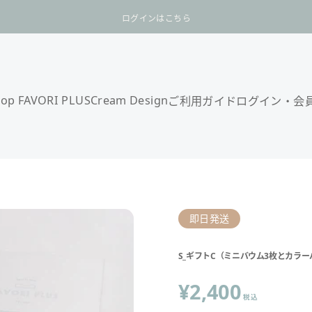
スライドショーを一時停止
1つのお届け先が10,000円以上で送料無料
hop FAVORI PLUS
Cream Design
ご利用ガイド
ログイン・会
即日発送
S_ギフトC（ミニバウム3枚とカラ
¥2,400
税込