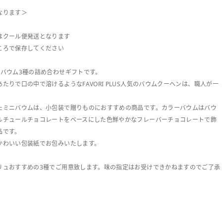
なります＞
はクール便発送となります
ころで保存してください
ーバウム3種の詰め合わせギフトです。
りで口の中で溶けるようなFAVORI PLUS人気のバウムクーヘンは、職人が一
たミニバウムは、小包装で贈りものにおすすめの商品です。カラーバウムはバウ
ルチュールチョコレートをベースにした色鮮やかなフレーバーチョコレートで飾
品です。
かわいい包装紙でお包みいたします。
リュおすすめの3種でご用意致します。味の指定はお受けできかねますのでご了承