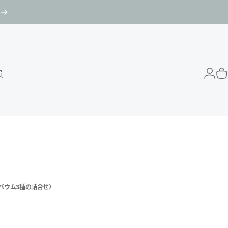
員
Login
カ
ーバウム3種の詰合せ）