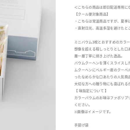
＜こちらの商品は即日配送専用に
【クール便対象商品】
・こちらは常温商品ですが、夏季
・直射日光、高温多湿を避けたと
ミニバウム3枚とおすすめのカラ
想像を超える程しっとりとした口あた
層一層丁寧に焼き上げた逸品。
バウムクーヘンを薄くスライスし
ムクーヘンにベルギー産のクーベ
ったなめらかな口あたりの人気商
大切な方への贈り物にも喜ばれる
【 味指定について 】
カラーバウムのお味はファボリプ
ください。
※画像はイメージです。
手提げ袋