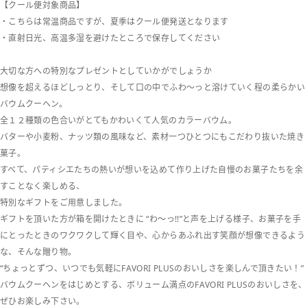
【クール便対象商品】
・こちらは常温商品ですが、夏季はクール便発送となります
・直射日光、高温多湿を避けたところで保存してください
大切な方への特別なプレゼントとしていかがでしょうか
想像を超えるほどしっとり、そして口の中でふわ～っと溶けていく程の柔らかい
バウムクーヘン。
全１２種類の色合いがとてもかわいくて人気のカラーバウム。
バターや小麦粉、ナッツ類の風味など、素材一つひとつにもこだわり抜いた焼き
菓子。
すべて、パティシエたちの熱いが想いを込めて作り上げた自慢のお菓子たちを余
すことなく楽しめる、
特別なギフトをご用意しました。
ギフトを頂いた方が箱を開けたときに “わ～っ!!”と声を上げる様子、お菓子を手
にとったときのワクワクして輝く目や、心からあふれ出す笑顔が想像できるよう
な、そんな贈り物。
“ちょっとずつ、いつでも気軽にFAVORI PLUSのおいしさを楽しんで頂きたい！”
バウムクーヘンをはじめとする、ボリューム満点のFAVORI PLUSのおいしさを、
ぜひお楽しみ下さい。