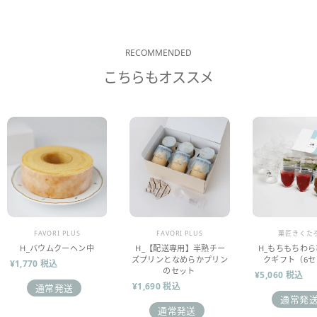
RECOMMENDED
こちらもオススメ
販売業者
販売業者
販売業者
FAVORI PLUS
FAVORI PLUS
菓匠きくた
H_バウムクーヘン中
H_【配送専用】半熟チー
H_もちもちわ
ズプリンとなめらかプリン
クギフト（6セ
¥1,770 税込
のセット
¥5,060 税込
¥1,690 税込
通常発送
通常発
通常発送