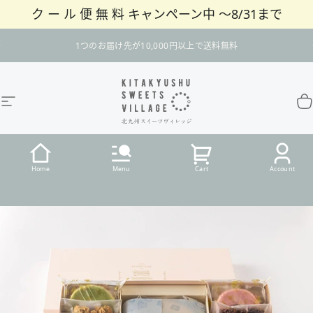
ク ー ル 便 無 料 キャンペーン中 〜8/31まで
コンテンツへスキップ
スライドショーを一時停止
1つのお届け先が10,000円以上で送料無料
サイトナビゲーション
北九州スイーツヴィレッジ / 公式オンラインショ
カ
Home
Menu
Cart
Account