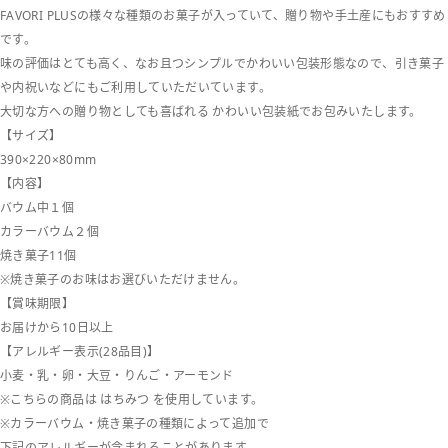
FAVORI PLUSの様々な種類のお菓子が入っていて、贈り物や手土産にもおすすめ
です。
味の評価はとても高く、なお且つシンプルでかわいい包装形態なので、引き菓子
や内祝いなどにもご利用していただいています。
大切な方への贈り物としても喜ばれる かわいい包装紙でお包みいたします。
【サイズ】
390×220×80mm
【内容】
バウム中１個
カラーバウム２個
焼き菓子11個
※焼き菓子のお味はお選びいただけません。
【賞味期限】
お届けから10日以上
【アレルギー表示(28品目)】
小麦・乳・卵・大豆・りんご・アーモンド
※こちらの商品は はちみつ を使用しています。
※カラーバウム・焼き菓子の種類によって追加で
下記のアレルギーが含まれることがあります。