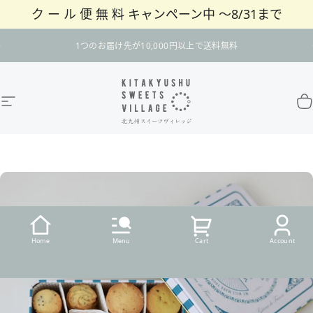
ク ー ル 便 無 料 キャンペーン中 〜8/31まで
コンテンツへスキップ
スライドショーを一時停止
1つのお届け先が10,000円以上で送料無料
サイトナビゲーション
北九州スイーツヴィレッジ / 公式オンラインショ
カ
Home
Menu
Cart
Account