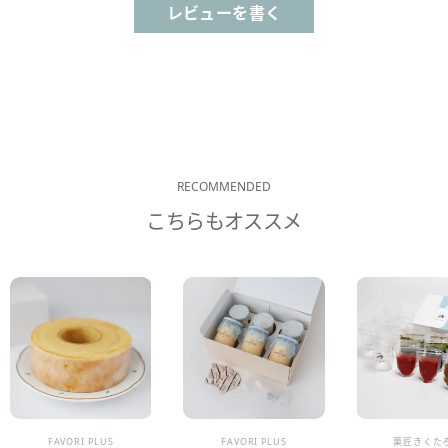
レビューを書く
RECOMMENDED
こちらもオススメ
販売業者
販売業者
販売業者
FAVORI PLUS
FAVORI PLUS
菓匠きくた