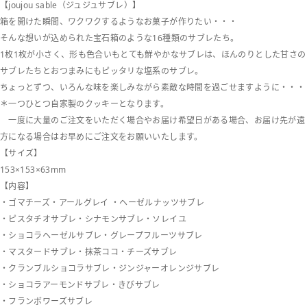
【joujou sable（ジュジュサブレ）】
箱を開けた瞬間、ワクワクするようなお菓子が作りたい・・・
そんな想いが込められた宝石箱のような16種類のサブレたち。
1枚1枚が小さく、形も色合いもとても鮮やかなサブレは、ほんのりとした甘さの
サブレたちとおつまみにもピッタリな塩系のサブレ。
ちょっとずつ、いろんな味を楽しみながら素敵な時間を過ごせますように・・・
＊一つひとつ自家製のクッキーとなります。
一度に大量のご注文をいただく場合やお届け希望日がある場合、お届け先が遠
方になる場合はお早めにご注文をお願いいたします。
【サイズ】
153×153×63mm
【内容】
・ゴマチーズ・アールグレイ ・ヘーゼルナッツサブレ
・ピスタチオサブレ・シナモンサブレ・ソレイユ
・ショコラヘーゼルサブレ・グレープフルーツサブレ
・マスタードサブレ・抹茶ココ・チーズサブレ
・クランブルショコラサブレ・ジンジャーオレンジサブレ
・ショコラアーモンドサブレ・きびサブレ
・フランボワーズサブレ