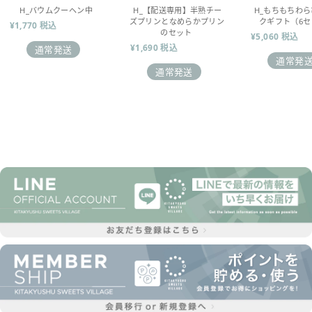
H_バウムクーヘン中
H_【配送専用】半熟チー
H_もちもちわ
ズプリンとなめらかプリン
クギフト（6セ
¥1,770 税込
のセット
¥5,060 税込
¥1,690 税込
通常発送
通常発
通常発送