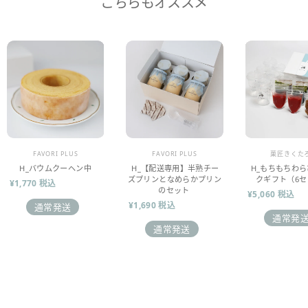
こちらもオススメ
販売業者
販売業者
販売業者
FAVORI PLUS
FAVORI PLUS
菓匠きくた
H_バウムクーヘン中
H_【配送専用】半熟チー
H_もちもちわ
ズプリンとなめらかプリン
クギフト（6セ
¥1,770 税込
のセット
¥5,060 税込
¥1,690 税込
通常発送
通常発
通常発送