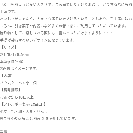
見た目もちょうど良い大きさで、ご家庭で切り分けてお召し上がりする際にもお
手頃です。
おいしさだけでなく、大きさも満足いただけるということもあり、手土産にはも
ちろん、引き菓子や内祝いなど多くの皆さまにご利用していただいています。
贈り物としてお渡しされる際にも、喜んでいただけますように・・・
手提げ袋もかわいいデザインになっています。
【サイズ】
箱170×170×50㎜
本体φ150×40
※画像はイメージです。
【内容】
バウムクーヘン小１個
【賞味期限】
お届けから10日以上
【アレルギー表示(28品目)】
小麦・乳・卵・大豆・りんご
※こちらの商品は はちみつ を使用しています。
数量