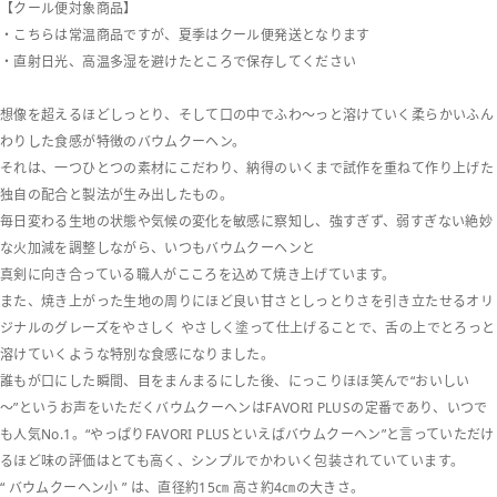
【クール便対象商品】
・こちらは常温商品ですが、夏季はクール便発送となります
・直射日光、高温多湿を避けたところで保存してください
想像を超えるほどしっとり、そして口の中でふわ～っと溶けていく柔らかいふん
わりした食感が特徴のバウムクーヘン。
それは、一つひとつの素材にこだわり、納得のいくまで試作を重ねて作り上げた
独自の配合と製法が生み出したもの。
毎日変わる生地の状態や気候の変化を敏感に察知し、強すぎず、弱すぎない絶妙
な火加減を調整しながら、いつもバウムクーヘンと
真剣に向き合っている職人がこころを込めて焼き上げています。
また、焼き上がった生地の周りにほど良い甘さとしっとりさを引き立たせるオリ
ジナルのグレーズをやさしく やさしく塗って仕上げることで、舌の上でとろっと
溶けていくような特別な食感になりました。
誰もが口にした瞬間、目をまんまるにした後、にっこりほほ笑んで“おいしい
～”というお声をいただくバウムクーヘンはFAVORI PLUSの定番であり、いつで
も人気No.1。“やっぱりFAVORI PLUSといえばバウムクーヘン”と言っていただけ
るほど味の評価はとても高く、シンプルでかわいく包装されていています。
“ バウムクーヘン小 ” は、直径約15㎝ 高さ約4㎝の大きさ。