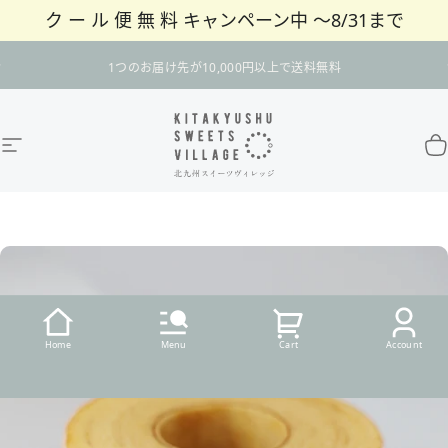
ク ー ル 便 無 料 キャンペーン中 〜8/31まで
コンテンツへスキップ
スライドショーを一時停止
ログインはこちら
サイトナビゲーション
北九州スイーツヴィレッジ / 公式オンラインショ
カ
Home
Menu
Cart
Account