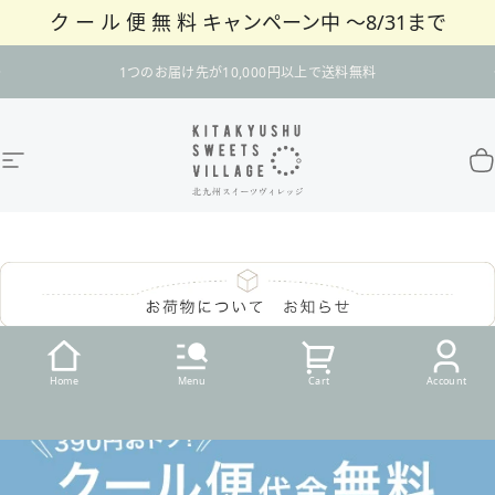
ク ー ル 便 無 料 キャンペーン中 〜8/31まで
コンテンツへスキップ
スライドショーを一時停止
1つのお届け先が10,000円以上で送料無料
サイトナビゲーション
北九州スイーツヴィレッジ / 公式オンラインショ
カ
Home
Menu
Cart
Account