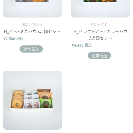
販売業者
販売業者
菓匠きくたろう
菓匠きくたろう
H_どら×ミニバウム5個セット
H_セレクトどら×カラーバウ
ム5個セット
¥2,580 税込
¥4,430 税込
通常発送
通常発送