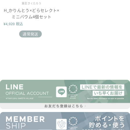
販売業者
菓匠きくたろう
H_かりんとう×どらセレクト×
ミニバウム4個セット
¥4,020 税込
通常発送