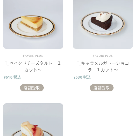
販売業者
販売業者
FAVORI PLUS
FAVORI PLUS
T_ベイクドチーズタルト １
T_キャラメルガトーショコ
カット～
ラ １カット～
¥610 税込
¥530 税込
店舗受取
店舗受取