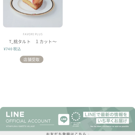
販売業者
FAVORI PLUS
T_桃タルト １カット～
¥740 税込
店舗受取