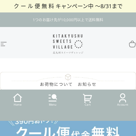
ク ー ル 便 無 料 キャンペーン中 〜8/31まで
コンテンツへスキップ
スライドショーを一時停止
1つのお届け先が10,000円以上で送料無料
サイトナビゲーション
北九州スイーツヴィレッジ / 公式オンラインショ
カ
Home
Menu
Cart
Account