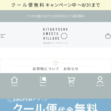
ク ー ル 便 無 料 キャンペーン中 〜8/31まで
コンテンツへスキップ
スライドショーを一時停止
1つのお届け先が10,000円以上で送料無料
サイトナビゲーション
北九州スイーツヴィレッジ / 公式オンラインショ
カ
Home
Menu
Cart
Account