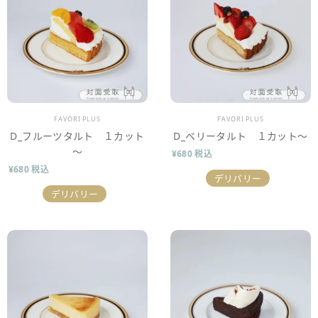
販売業者
販売業者
FAVORI PLUS
FAVORI PLUS
D_フルーツタルト １カット
D_ベリータルト １カット～
～
¥680 税込
¥680 税込
デリバリー
デリバリー