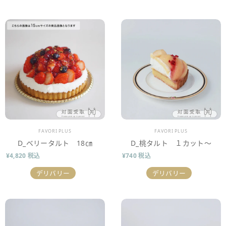
販売業者
販売業者
FAVORI PLUS
FAVORI PLUS
D_ベリータルト 18㎝
D_桃タルト １カット～
¥4,820 税込
¥740 税込
デリバリー
デリバリー