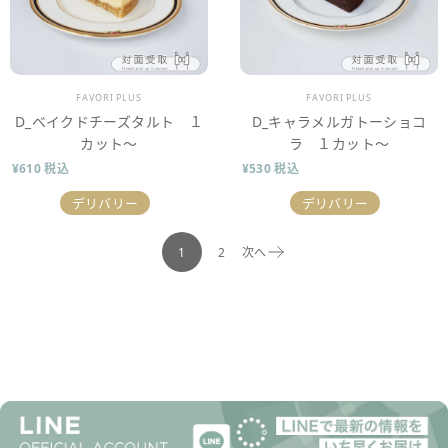
販売業者
販売業者
FAVORI PLUS
FAVORI PLUS
D_ベイクドチーズタルト １
D_キャラメルガトーショコ
カット～
ラ １カット～
¥610 税込
¥530 税込
デリバリー
デリバリー
1
2
次へ